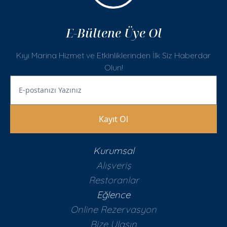
E-Bültene Üye Ol
Kıyı Marina Hizmet ve Etkinliklerinden İlk Siz Haberdar
Olun!
Kayıt Ol
Kurumsal
Alışveriş
Restoranlar
Eğlence
Online Rezervasyon
Bize Ulaşın