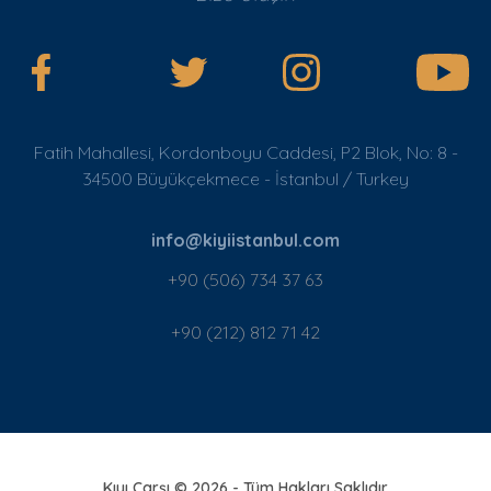
Fatih Mahallesi, Kordonboyu Caddesi, P2 Blok, No: 8 -
34500 Büyükçekmece - İstanbul / Turkey
info@kiyiistanbul.com
+90 (506) 734 37 63
+90 (212) 812 71 42
Kıyı Çarşı © 2026 - Tüm Hakları Saklıdır.